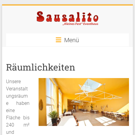
Zum
Inhalt
springen
Sausalito
Menü
"Kleines
Fest"
Räumlichkeiten
Eventhaus
Der
Unsere
Partyraum
Veranstalt
in
ungsräum
Düsseldorf
e haben
eine
Fläche bis
240 m²
und