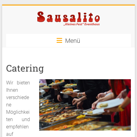
Zum
Inhalt
springen
Sausalito
Menü
"Kleines
Fest"
Catering
Eventhaus
Der
Wir bieten
Partyraum
Ihnen
in
verschiede
Düsseldorf
ne
Möglichkei
ten und
empfehlen
auf